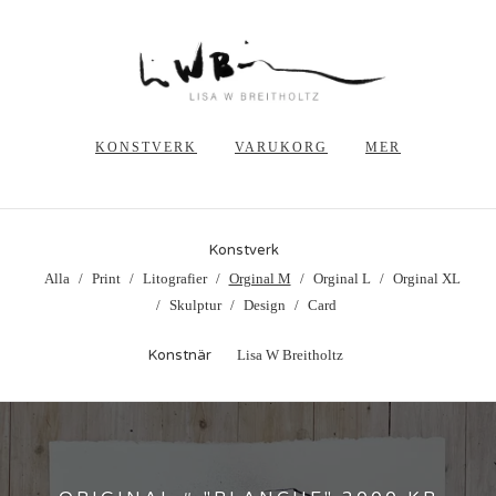
KONSTVERK
VARUKORG
MER
Konstverk
Alla
Print
Litografier
Orginal M
Orginal L
Orginal XL
Skulptur
Design
Card
Konstnär
Lisa W Breitholtz