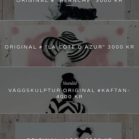
ORIGINAL # "BLANCHE" 3000 KR
ORIGINAL # "LA CÔTE D´AZUR" 3000 KR
Slutsåld
VÄGGSKULPTUR ORIGINAL #KAFTAN-
4000 KR