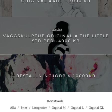
ORIGINAL #ARC - 3000 KR
Slutsåld
VÄGGSKULPTUR ORIGINAL # THE LITTLE
STRIPED -4000 KR
BESTÄLLNINGJOBB > 10000KR
Konstverk
Alla
Print
Litografier
Orginal M
Orginal L
Orginal XL