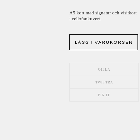
A5 kort med signatur och visitkort
i cellofankuvert.
LÄGG I VARUKORGEN
GILLA
TWITTRA
PIN IT