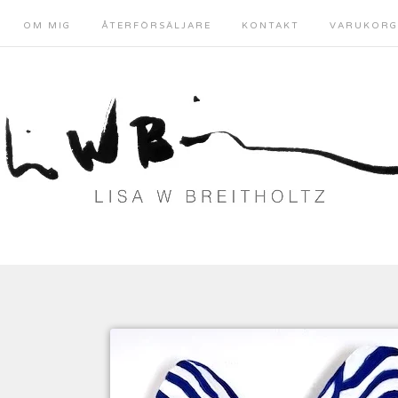
OM MIG
ÅTERFÖRSÄLJARE
KONTAKT
VARUKORG