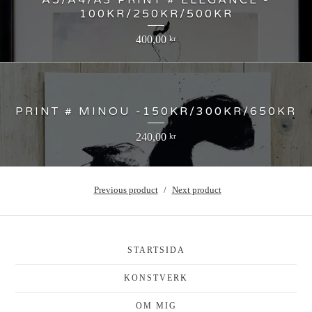
A5/A4/A3 PRINT # ÉLÉGANCE -
100KR/250KR/500KR
400,00
kr
PRINT # MINOU -150KR/300KR/650KR
240,00
kr
Previous product
Next product
STARTSIDA
KONSTVERK
OM MIG